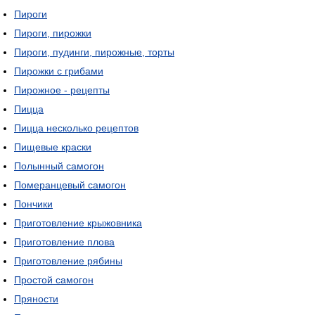
Пироги
Пироги, пирожки
Пироги, пудинги, пирожные, торты
Пирожки с грибами
Пирожное - рецепты
Пицца
Пицца несколько рецептов
Пищевые краски
Полынный самогон
Померанцевый самогон
Пончики
Приготовление крыжовника
Приготовление плова
Приготовление рябины
Простой самогон
Пряности