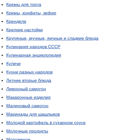
Кремы для торта
Кремы, конфеты, зефир
Крендели
Крепкие настойки
Крупяные, мучные, яичные и сладкие блюда
Кулинария народов СССР
Кулинарная энциклопедия
Куличи
Кухни разных народов
Летние вторые блюда
Лимонный самогон
Макаронные изделия
Малиновый самогон
Маринады для шашлыков
Молодой картофель в сухарном соусе
Молочные продукты
Мороженое