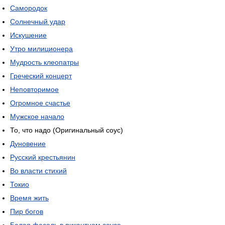
Самородок
Солнечный удар
Искушение
Утро милиционера
Мудрость клеопатры
Греческий концерт
Неповторимое
Огромное счастье
Мужское начало
То, что надо (Оригинальный соус)
Дуновение
Русский крестьянин
Во власти стихий
Токио
Время жить
Пир богов