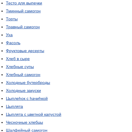
Тесто для выпечки
Тминный самогон
Торты
Травный самогон
Уха
Фасоль
Фруктовые десерты
Хлеб в сыре
Хлебные супы
Хлебный самогон
Холодные бутерброды
Холодные закуски
Цыплеhок с hачиhкой
Цыплята
Цыплята с цветной капустой
Чесночные хлебцы
Шалфейный самогон