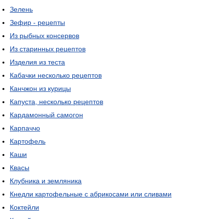
Зелень
Зефир - рецепты
Из рыбных консервов
Из старинных рецептов
Изделия из теста
Кабачки несколько рецептов
Канчжон из курицы
Капуста, несколько рецептов
Кардамонный самогон
Карпаччо
Картофель
Каши
Квасы
Клубника и земляника
Кнедли картофельные с абрикосами или сливами
Коктейли