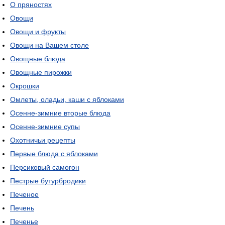
О пряностях
Овощи
Овощи и фрукты
Овощи на Вашем столе
Овощные блюда
Овощные пирожки
Окрошки
Омлеты, оладьи, каши с яблоками
Осенне-зимние вторые блюда
Осенне-зимние супы
Охотничьи рецепты
Первые блюда с яблоками
Персиковый самогон
Пестрые бутурбродики
Печеное
Печень
Печенье