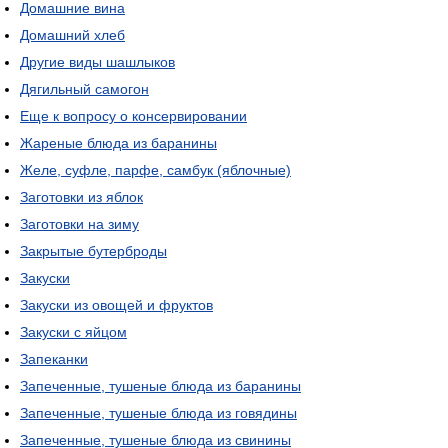
Домашние вина
Домашний хлеб
Другие виды шашлыков
Дягильный самогон
Еще к вопросу о консервировании
Жареные блюда из баранины
Желе, суфле, парфе, самбук (яблочные)
Заготовки из яблок
Заготовки на зиму
Закрытые бутерброды
Закуски
Закуски из овощей и фруктов
Закуски с яйцом
Запеканки
Запеченные, тушеные блюда из баранины
Запеченные, тушеные блюда из говядины
Запеченные, тушеные блюда из свинины