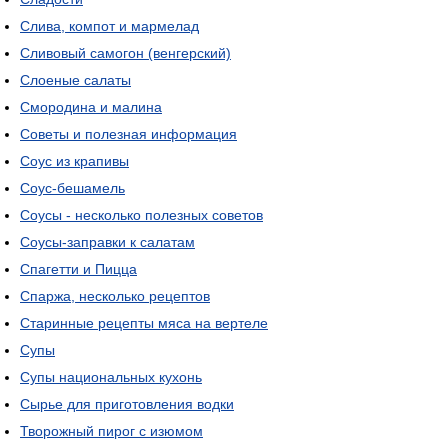
Слива, компот и мармелад
Сливовый самогон (венгерский)
Слоеные салаты
Смородина и малина
Советы и полезная информация
Соус из крапивы
Соус-бешамель
Соусы - несколько полезных советов
Соусы-заправки к салатам
Спагетти и Пицца
Спаржа, несколько рецептов
Старинные рецепты мяса на вертеле
Супы
Супы национальных кухонь
Сырье для приготовления водки
Творожный пирог с изюмом